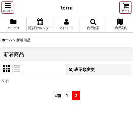
terra
メニュー
カート
カテゴリ
営業日カレンダー
マイページ
商品検索
ご利用案内
ホーム
>
新着商品
新着商品
表示順変更
閉じる
61
件
表示数
:
«
前
1
2
並び順
:
絞り込む