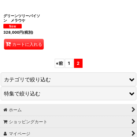
グリーンツリーパイソ
ン メラウケ
328,000
円
(税別)
カートに入れる
«
前
1
2
カテゴリで絞り込む
特集で絞り込む
ヘビ
トカゲ
ホーム
トカゲ
ショッピングカート
ヤモリ
マイページ
カメ