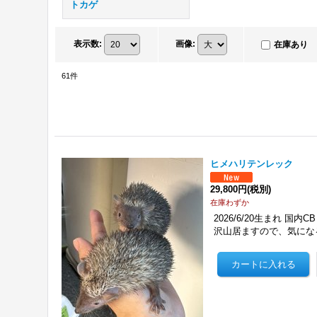
トカゲ
表示数
:
画像
:
在庫あり
61
件
ヒメハリテンレック
29,800円
(税別)
在庫わずか
2026/6/20生まれ 
沢山居ますので、気にな