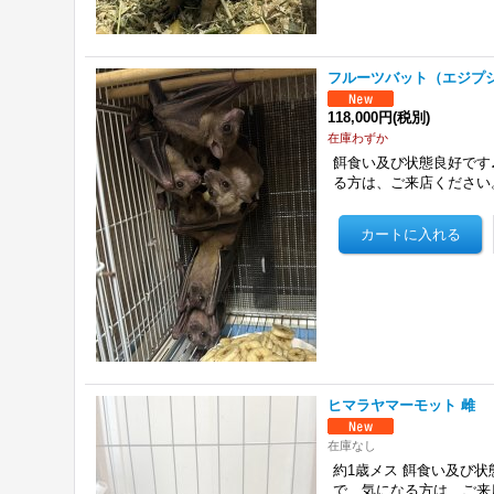
フルーツバット（エジプシ
118,000円
(税別)
在庫わずか
餌食い及び状態良好です♪
る方は、ご来店ください
ヒマラヤマーモット 雌
在庫なし
約1歳メス 餌食い及び状
で、気になる方は、ご来