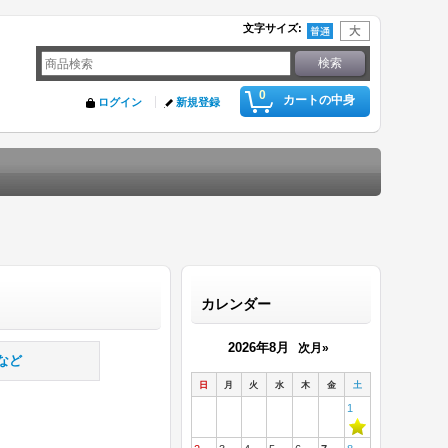
文字サイズ
:
0
カートの中身
ログイン
新規登録
カレンダー
2026年8月
次月»
など
日
月
火
水
木
金
土
1