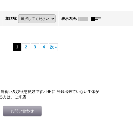
並び順
:
表示方法
:
1
2
3
4
次
»
国内CB 餌食い及び状態良好です♪ HPに 登録出来ていない生体が
る方は、ご来店…