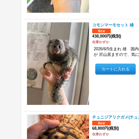
コモンマーモセット 雄
438,000円
(税別)
在庫わずか
2026/6/5生まれ 雄
が 沢山居ますので、気
チュニジアリクガメ(チュ
68,800円
(税別)
在庫わずか