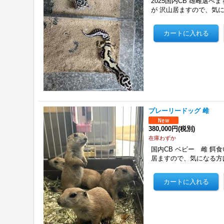
2025国内CB 雄雌選べ
が 沢山居ますので、気
プレーリードッグ 雌
380,000円
(税別)
在庫わずか
国内CB ベビー 雌 餌
居ますので、気になる方