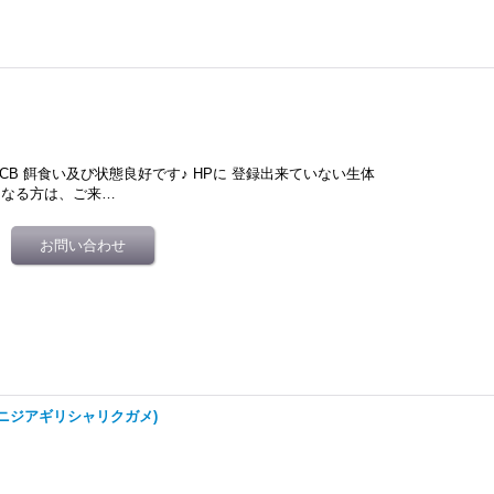
 国内CB 餌食い及び状態良好です♪ HPに 登録出来ていない生体
になる方は、ご来…
ニジアギリシャリクガメ)