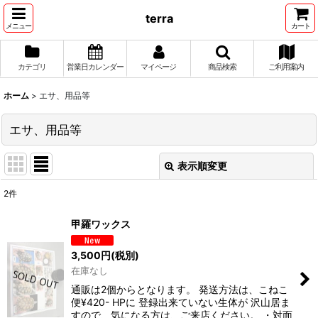
terra
メニュー
カート
カテゴリ
営業日カレンダー
マイページ
商品検索
ご利用案内
ホーム
>
エサ、用品等
エサ、用品等
表示順変更
閉じる
2
件
表示数
:
甲羅ワックス
並び順
:
3,500
円
(税別)
在庫なし
絞り込む
通販は2個からとなります。 発送方法は、こねこ
便¥420- HPに 登録出来ていない生体が 沢山居ま
すので、気になる方は、ご来店ください。 ・対面