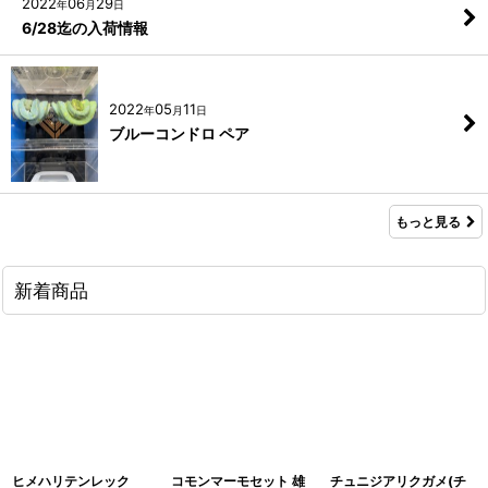
2022
06
29
年
月
日
6/28迄の入荷情報
2022
05
11
年
月
日
ブルーコンドロ ペア
もっと見る
新着商品
ヒメハリテンレック
コモンマーモセット 雄
チュニジアリクガメ(チ