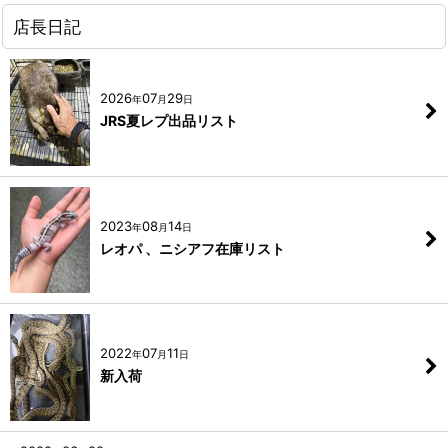
店長日記
2026
07
29
年
月
日
JRS夏レプ出品リスト
2023
08
14
年
月
日
レオパ 、ニシアフ在庫リスト
2022
07
11
年
月
日
新入荷