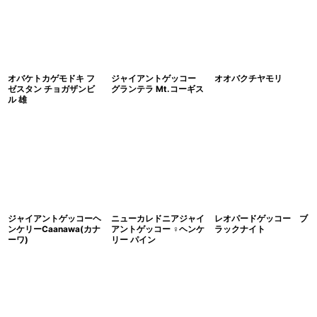
オバケトカゲモドキ フ
ジャイアントゲッコー
オオバクチヤモリ
ゼスタン チョガザンビ
グランテラ Mt.コーギス
ル 雄
ジャイアントゲッコーヘ
ニューカレドニアジャイ
レオパードゲッコー ブ
ンケリーCaanawa(カナ
アントゲッコー ♀ヘンケ
ラックナイト
ーワ)
リー パイン