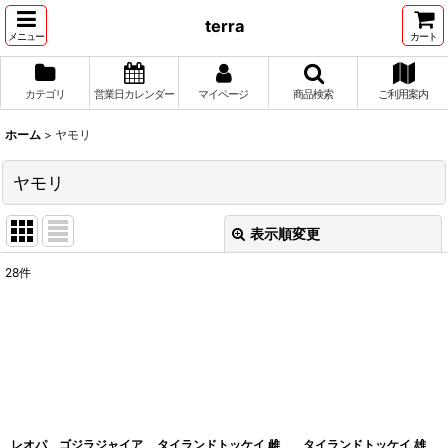
terra
メニュー
カート
カテゴリ
営業日カレンダー
マイページ
商品検索
ご利用案内
ホーム
>
ヤモリ
ヤモリ
表示順変更
閉じる
28
件
表示数
:
並び順
:
絞り込む
レオパ ゴジラジャイア
タイランドトッケイ 雌
タイランドトッケイ 雄