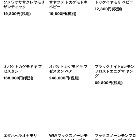
ソメワケササクレヤモリ
サヤツメ トカゲモドキ
トッケイヤモリ ベビー
ザンティック
ベビー
12,800
円
(税別)
19,800
円
(税別)
19,800
円
(税別)
オバケトカゲモドキ フ
オバケトカゲモドキ フ
ブラックナイトxレモン
ゼスタン ♂
ゼスタン ペア
フロストエニグマ ヤン
グ
168,000
円
(税別)
248,000
円
(税別)
69,800
円
(税別)
エダハへラオヤモリ
W&Yマックスノーレモ
マックスノーレモンフロ