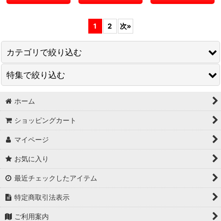
1
2
次
»
カテゴリで絞り込む
特集で絞り込む
ヘビ
トカゲ
ホーム
トカゲ
ショッピングカート
ヤモリ
マイページ
カメ
お気に入り
小動物・猿など
最近チェックしたアイテム
その他生体
特定商取引法表示
エサ、用品等
ご利用案内