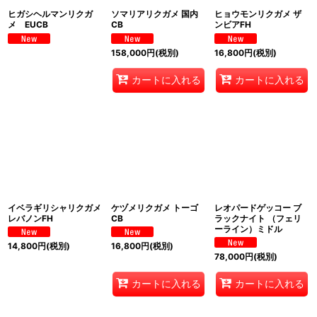
ヒガシヘルマンリクガ
ソマリアリクガメ 国内
ヒョウモンリクガメ ザ
メ EUCB
CB
ンビアFH
158,000
円
(税別)
16,800
円
(税別)
カートに入れる
カートに入れる
イベラギリシャリクガメ
ケヅメリクガメ トーゴ
レオパードゲッコー ブ
レバノンFH
CB
ラックナイト （フェリ
ーライン）ミドル
14,800
円
(税別)
16,800
円
(税別)
78,000
円
(税別)
カートに入れる
カートに入れる