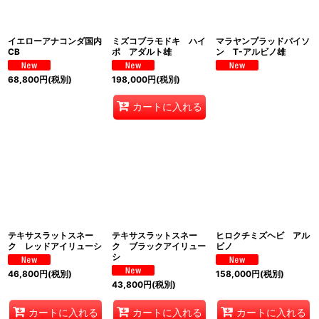
イエローアナコンダ国内
ミズコブラモドキ ハイ
マラヤンプラッドパイソ
CB
ポ アダルト雄
ン T-アルビノ雄
68,800
円
(税別)
198,000
円
(税別)
カートに入れる
テキサスラットスネー
テキサスラットスネー
ヒロクチミズヘビ アル
ク レッドアイリューシ
ク ブラックアイリュー
ビノ
シ
46,800
円
(税別)
158,000
円
(税別)
43,800
円
(税別)
カートに入れる
カートに入れる
カートに入れる