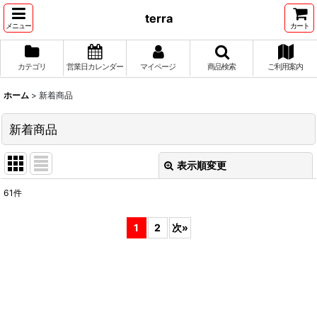
terra
メニュー
カート
カテゴリ
営業日カレンダー
マイページ
商品検索
ご利用案内
ホーム
>
新着商品
新着商品
表示順変更
閉じる
61
件
表示数
:
1
2
次
»
並び順
:
絞り込む