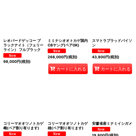
レオパードゲッコー ブ
ミミナシオオトカゲ国内
スマトラブラッドパイソ
ラックナイト（フェリー
CBヤング(ペアOK)
ン
ライン） フルブラック
268,000
円
(税別)
43,800
円
(税別)
98,000
円
(税別)
カートに入れる
カートに入れる
コリーマオオツノトカゲ
コリーマオオツノトカゲ
安徽省産ミナミイシガメ
雌(ペア割り有ります)
雄(ペア割り有ります)
19,800
円
(税別)