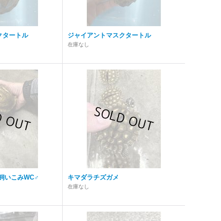
クタートル
ジャイアントマスクタートル
在庫なし
飼いこみWC♂
キマダラチズガメ
在庫なし