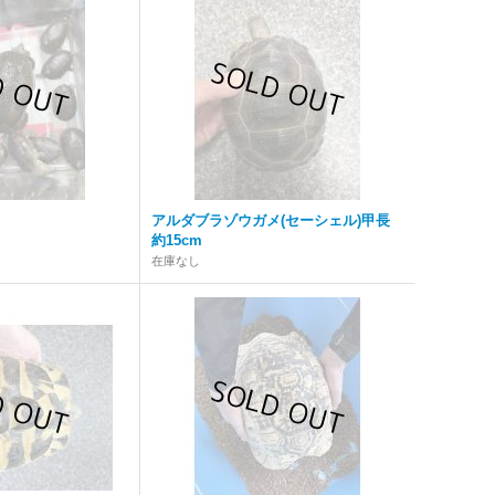
アルダブラゾウガメ(セーシェル)甲長
約15cm
在庫なし