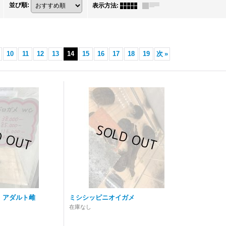
並び順
:
表示方法
:
10
11
12
13
14
15
16
17
18
19
次
»
 アダルト雌
ミシシッピニオイガメ
在庫なし