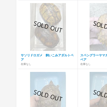
サソリドロガメ 飼いこみアダルトペ
スペングラーヤマ
ア
ペア
在庫なし
在庫なし