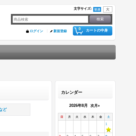
文字サイズ
:
0
カートの中身
ログイン
新規登録
カレンダー
2026年8月
次月»
など
日
月
火
水
木
金
土
1