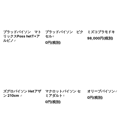
ブラッドパイソン マト
ブラッドパイソン ピク
ミズコブラモドキ
リックスPoss hetT+ア
セル♀
98,000
円
(税別)
ルビノ♂
0
円
(税別)
ズグロパイソン Hetアザ
マクロットパイソン セ
オリーブパイソン♂
ン 210cm ♂
ミアダルト♀
0
円
(税別)
0
円
(税別)