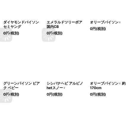
ダイヤモンドパイソン
エメラルドツリーボア
オリーブパイソン♀
セミヤング
国内CB
0
円
(税別)
0
円
(税別)
0
円
(税別)
グリーンパイソン ビア
シシバナヘビ アルビノ
オリーブパイソン♀ 約
ク ベビー
hetスノー♀
170cm
0
円
(税別)
0
円
(税別)
0
円
(税別)