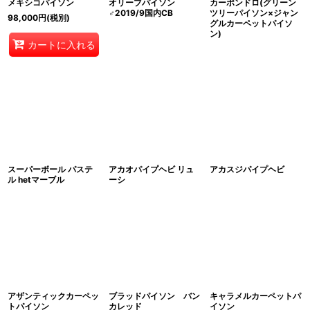
メキシコパイソン
オリーブパイソン
カーポンドロ(グリーン
♂2019/9国内CB
ツリーパイソン×ジャン
98,000
円
(税別)
グルカーペットパイソ
ン)
カートに入れる
スーパーボール パステ
アカオパイプヘビ リュ
アカスジパイプヘビ
ル hetマーブル
ーシ
アザンティックカーペッ
ブラッドパイソン バン
キャラメルカーペットパ
トパイソン
カレッド
イソン