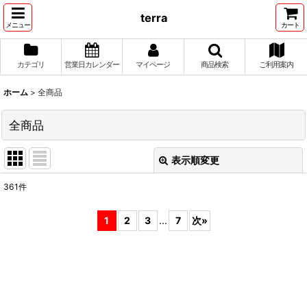
terra
メニュー
カート
カテゴリ
営業日カレンダー
マイページ
商品検索
ご利用案内
ホーム
>
全商品
全商品
表示順変更
閉じる
361
件
表示数
:
1
2
3
...
7
次
»
並び順
:
絞り込む