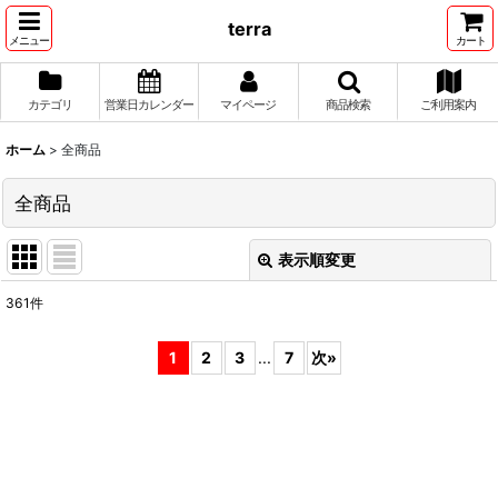
terra
メニュー
カート
カテゴリ
営業日カレンダー
マイページ
商品検索
ご利用案内
ホーム
>
全商品
全商品
表示順変更
閉じる
361
件
表示数
:
1
2
3
...
7
次
»
並び順
:
絞り込む