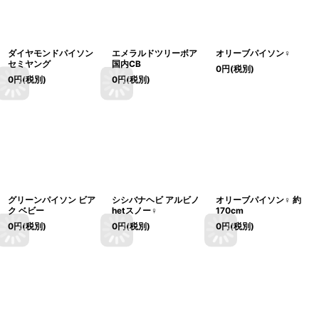
ダイヤモンドパイソン
エメラルドツリーボア
オリーブパイソン♀
セミヤング
国内CB
0
円
(税別)
0
円
(税別)
0
円
(税別)
グリーンパイソン ビア
シシバナヘビ アルビノ
オリーブパイソン♀ 約
ク ベビー
hetスノー♀
170cm
0
円
(税別)
0
円
(税別)
0
円
(税別)