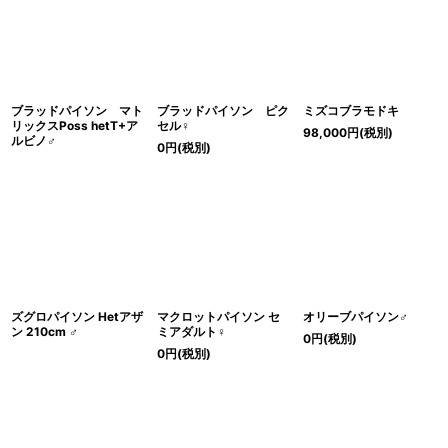
ブラッドパイソン マト
ブラッドパイソン ピク
ミズコブラモドキ
リックスPoss hetT+ア
セル♀
98,000
円
(税別)
ルビノ♂
0
円
(税別)
ズグロパイソン Hetアザ
マクロットパイソン セ
オリーブパイソン♂
ン 210cm ♂
ミアダルト♀
0
円
(税別)
0
円
(税別)