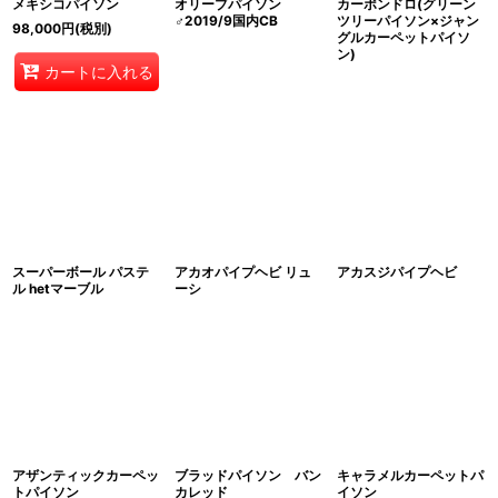
メキシコパイソン
オリーブパイソン
カーポンドロ(グリーン
♂2019/9国内CB
ツリーパイソン×ジャン
98,000
円
(税別)
グルカーペットパイソ
ン)
カートに入れる
スーパーボール パステ
アカオパイプヘビ リュ
アカスジパイプヘビ
ル hetマーブル
ーシ
アザンティックカーペッ
ブラッドパイソン バン
キャラメルカーペットパ
トパイソン
カレッド
イソン