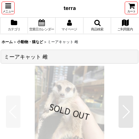
terra
メニュー
カート
カテゴリ
営業日カレンダー
マイページ
商品検索
ご利用案内
ホーム
>
小動物・猿など
>
ミーアキャット 雌
ミーアキャット 雌