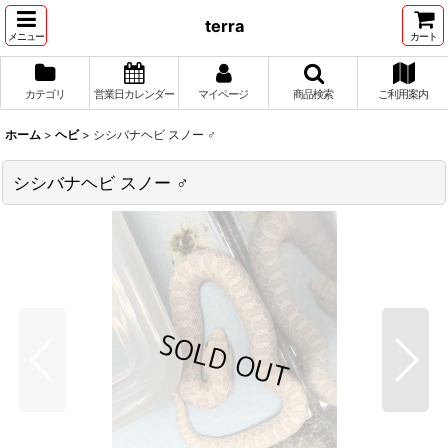
terra
メニュー
カート
カテゴリ
営業日カレンダー
マイページ
商品検索
ご利用案内
ホーム
>
ヘビ
>
シシバナヘビ スノー ♂
シシバナヘビ スノー ♂