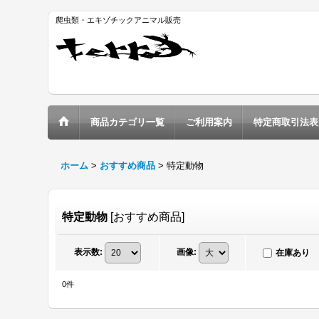
爬虫類・エキゾチックアニマル販売
商品カテゴリ一覧
ご利用案内
特定商取引法表
ホーム
>
おすすめ商品
>
特定動物
特定動物
[
おすすめ商品
]
表示数
:
画像
:
在庫あり
0
件