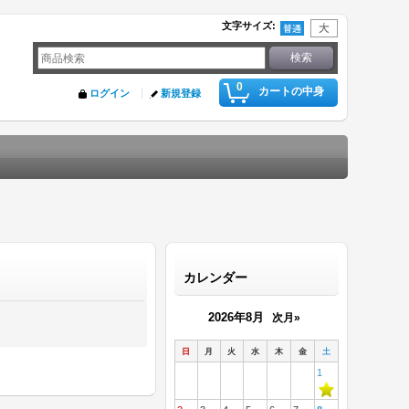
文字サイズ
:
0
カートの中身
ログイン
新規登録
カレンダー
2026年8月
次月»
日
月
火
水
木
金
土
1