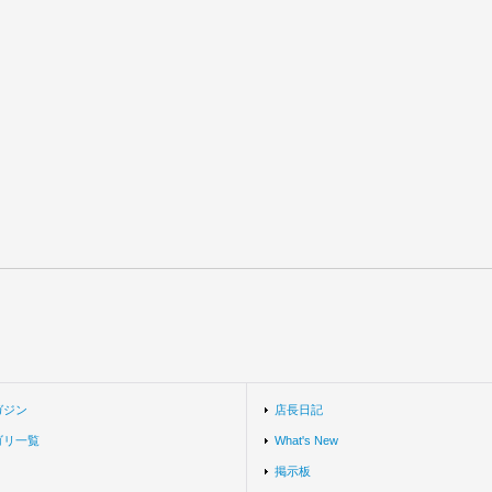
ガジン
店長日記
ゴリ一覧
What's New
掲示板