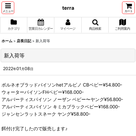
terra
メニュー
カート
カテゴリ
営業日カレンダー
マイページ
商品検索
ご利用案内
ホーム
>
店長日記
>
新入荷等
新入荷等
2022
01
08
年
月
日
ボルネオブラッドパイソンhetアルビノ CBベビー¥54.800-
ウォーターパイソンFHベビー¥168.000-
アルバーティスパイソン ノーザン ベビー〜ヤング¥56.800-
アルバーティスパイソン キミカブラックベビー¥168.000-
ジャンセンラットスネーク ヤング¥58.800-
餌付け完了したので販売します♪