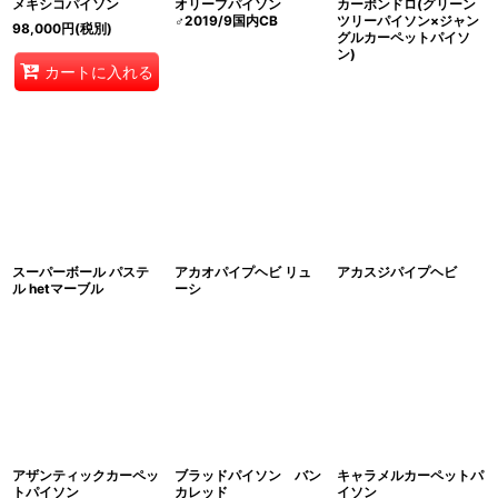
メキシコパイソン
オリーブパイソン
カーポンドロ(グリーン
♂2019/9国内CB
ツリーパイソン×ジャン
98,000
円
(税別)
グルカーペットパイソ
ン)
カートに入れる
スーパーボール パステ
アカオパイプヘビ リュ
アカスジパイプヘビ
ル hetマーブル
ーシ
アザンティックカーペッ
ブラッドパイソン バン
キャラメルカーペットパ
トパイソン
カレッド
イソン