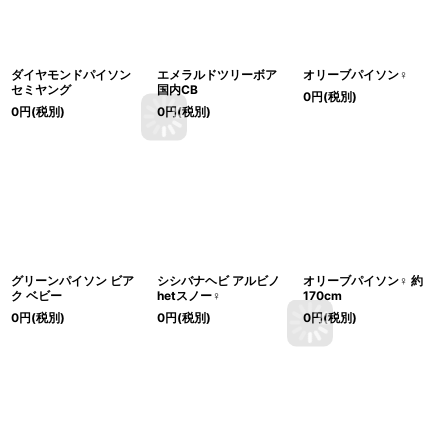
ダイヤモンドパイソン
エメラルドツリーボア
オリーブパイソン♀
セミヤング
国内CB
0
円
(税別)
0
円
(税別)
0
円
(税別)
グリーンパイソン ビア
シシバナヘビ アルビノ
オリーブパイソン♀ 約
ク ベビー
hetスノー♀
170cm
0
円
(税別)
0
円
(税別)
0
円
(税別)