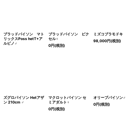
ブラッドパイソン マト
ブラッドパイソン ピク
ミズコブラモドキ
リックスPoss hetT+ア
セル♀
98,000
円
(税別)
ルビノ♂
0
円
(税別)
ズグロパイソン Hetアザ
マクロットパイソン セ
オリーブパイソン♂
ン 210cm ♂
ミアダルト♀
0
円
(税別)
0
円
(税別)