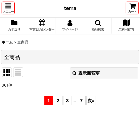
terra
メニュー
カート
カテゴリ
営業日カレンダー
マイページ
商品検索
ご利用案内
ホーム
>
全商品
全商品
表示順変更
閉じる
361
件
表示数
:
1
2
3
...
7
次
»
並び順
:
絞り込む